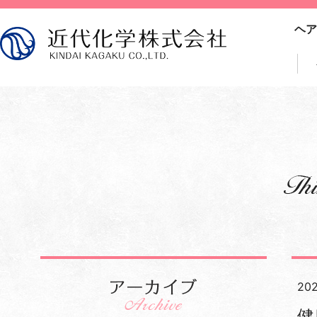
ヘア
202
健