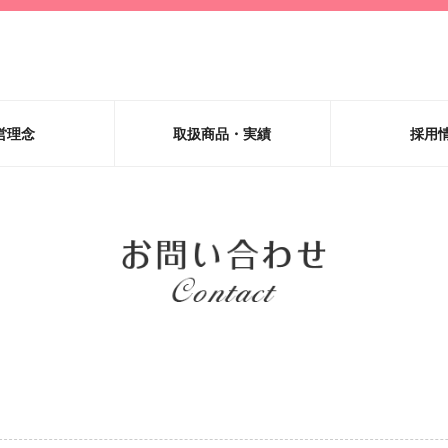
経営理念
取扱商品・実績
お
問
い
合
わ
せ