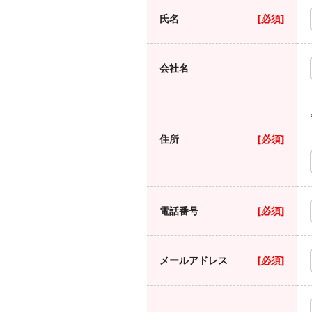
氏名
必
会社名
住所
必
電話番号
必