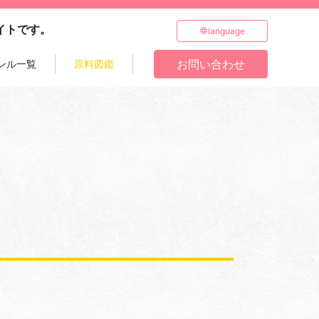
イトです。
language
日本語(ja)
お問い合わせ
ンル一覧
原料図鑑
ENGLISH(en)
简体中文(zh-
Hans)
Español(es)
عربي(ar)
Français(fr)
हिन्दी(hi)
Indonesia(id)
Русский(ru)
แบบไทย(th)